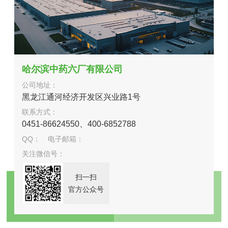
哈尔滨中药六厂有限公司
公司地址：
黑龙江通河经济开发区兴业路1号
联系方式：
0451-86624550、400-6852788
QQ：
电子邮箱：
关注微信号：
扫一扫
官方公众号