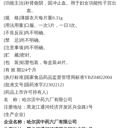
[
功能主治
]
补肾敛阴，固冲止血。用于妇女功能性子宫出
血。
[
规
格
]
薄膜衣片
每片重
0.31g
[
用法用量
]
口服。一次
5
片，一日
3
次。
[
不良反应
]
尚不明确。
[
禁
忌
]
尚不明确。
[
注意事项
]
尚不明确。
[
贮
藏
]
密封。
[
包
装
]
铝塑包装，每盒装
48
片。
[
有 效 期
]24
个月
[
执行标准
]
国家食品药品监督管理局标准
YBZ04822004
[
批准文号
]
国药准字
Z23022121
[
药品上市许可持有人
]
名
称：哈尔滨中药六厂有限公司
注册地址：黑龙江通河经济开发区兴业路
1
号
[
生产企业
]
企业名称：哈尔滨中药六厂有限公司