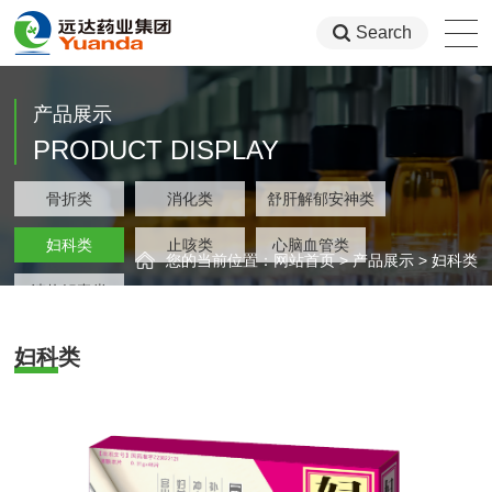
Search
产品展示
PRODUCT DISPLAY
类
骨折类
消化类
舒肝解郁安神类
集团
类
妇科类
止咳类
心脑血管类
您的当前位置：
网站首页
>
产品展示
>
妇科类
类
清热解毒类
妇科类