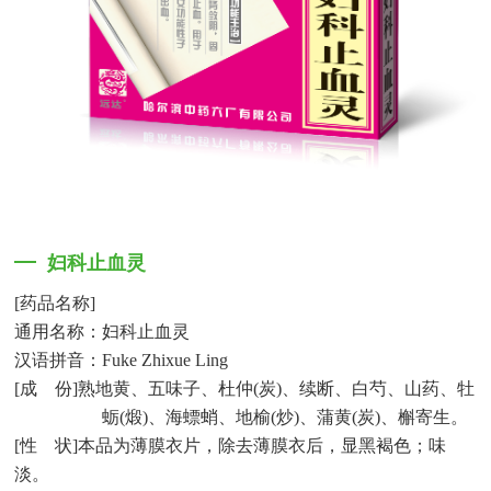
妇科止血灵
[
药品名称
]
通用名称：妇科止血灵
汉语拼音：
Fuke Zhixue Ling
[
成
份
]
熟地黄、五味子、杜仲
(
炭
)
、续断、白芍、山药、牡
蛎
(
煅
)
、海螵蛸、地榆
(
炒
)
、蒲黄
(
炭
)
、槲寄生。
[
性
状
]
本品为薄膜衣片，除去薄膜衣后，显黑褐色；味
淡。