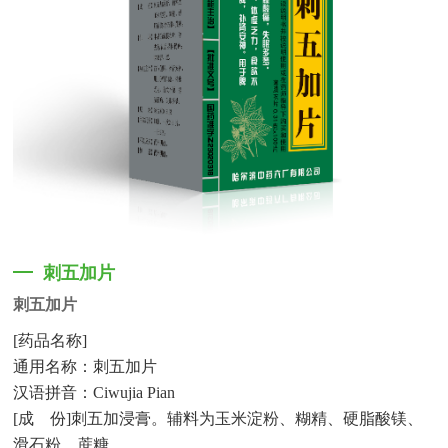
刺五加片
刺五加片
[
药品名称
]
通用名称：刺五加片
汉语拼音：
Ciwujia Pian
[
成
份
]
刺五加浸膏。辅料为玉米淀粉、糊精、硬脂酸镁、
滑石粉、蔗糖。