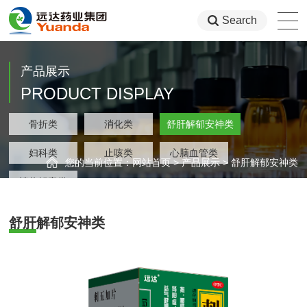
Search
产品展示
PRODUCT DISPLAY
类
骨折类
消化类
舒肝解郁安神类
集团
类
妇科类
止咳类
心脑血管类
您的当前位置：
网站首页
>
产品展示
>
舒肝解郁安神类
类
清热解毒类
舒肝解郁安神类