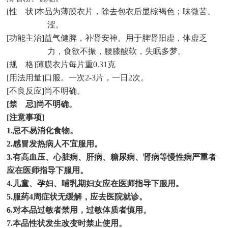
[
性
状
]
本品为薄膜衣片，除去包衣后显棕褐色；味微苦、
涩。
[
功能主治
]
益气健脾，补肾安神。用于脾肾阳虚，体虚乏
力，食欲不振，腰膝酸软，失眠多梦。
[
规
格
]
薄膜衣片每片重
0.31
克
[
用法用量
]
口服。一次
2-3
片，一日
2
次。
[
不良反应
]
尚不明确。
[
禁
忌
]
尚不明确。
[
注意事项
]
1.
忌不易消化食物。
2.
感冒发热病人不宜服用。
3.
有高血压、心脏病、肝病、糖尿病、肾病等慢性病严重者
应在医师指导下服用。
4.
儿童、孕妇、哺乳期妇女应在医师指导下服用。
5.
服药
4
周症状无缓解，应去医院就诊。
6.
对本品过敏者禁用，过敏体质者慎用。
7.
本品性状发生改变时禁止使用。